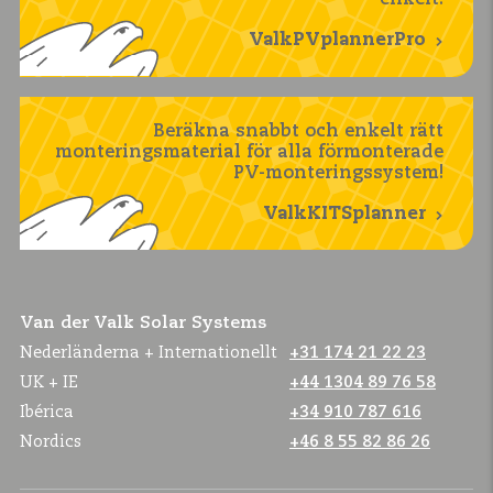
enkelt!
ValkPVplannerPro
Beräkna snabbt och enkelt rätt
monteringsmaterial för alla förmonterade
PV-monteringssystem!
ValkKITSplanner
Van der Valk Solar Systems
Nederländerna + Internationellt
+31 174 21 22 23
UK + IE
+44 1304 89 76 58
Ibérica
+34 910 787 616
Nordics
+46 8 55 82 86 26