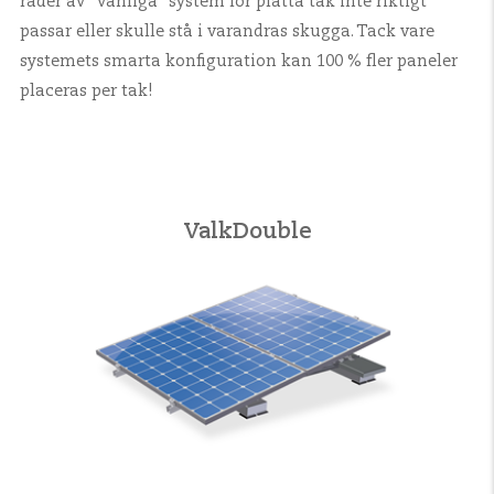
rader av ”vanliga” system för platta tak inte riktigt
passar eller skulle stå i varandras skugga. Tack vare
systemets smarta konfiguration kan 100 % fler paneler
placeras per tak!
ValkDouble