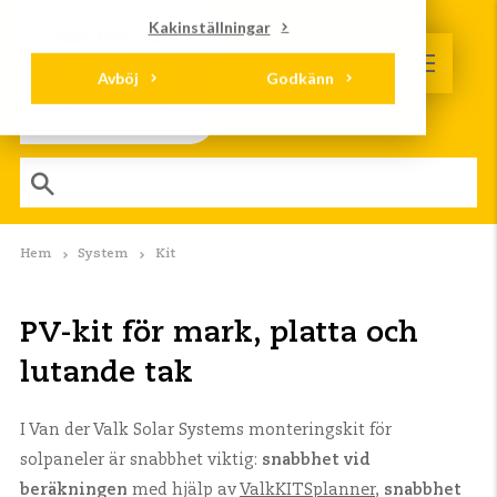
Kakinställningar
Avböj
Godkänn
Hem
System
Kit
PV-kit för mark, platta och
lutande tak
I Van der Valk Solar Systems monteringskit för
solpaneler är snabbhet viktig:
snabbhet vid
beräkningen
med hjälp av
ValkKITSplanner
,
snabbhet