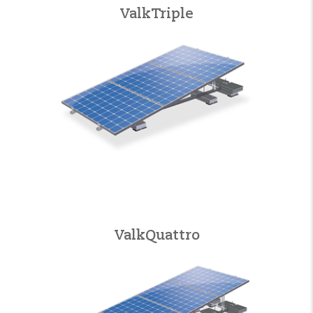
ValkTriple
ValkQuattro