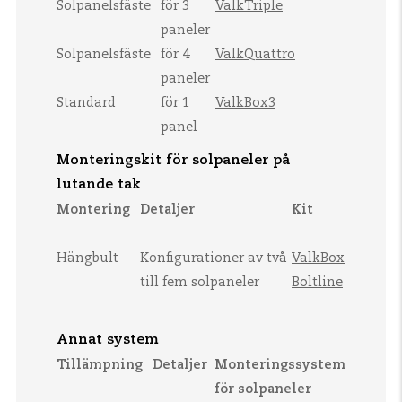
Solpanelsfäste
för 3
ValkTriple
paneler
Solpanelsfäste
för 4
ValkQuattro
paneler
Standard
för 1
ValkBox3
panel
Monteringskit för solpaneler på
lutande tak
Montering
Detaljer
Kit
Hängbult
Konfigurationer av två
ValkBox
till fem solpaneler
Boltline
Annat system
Tillämpning
Detaljer
Monteringssystem
för solpaneler