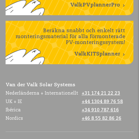
ValkPVplannerPro
Beräkna snabbt och enkelt rätt
monteringsmaterial för alla förmonterade
PV-monteringssystem!
ValkKITSplanner
Van der Valk Solar Systems
Nederländerna + Internationellt
+31 174 21 22 23
UK + IE
+44 1304 89 76 58
Ibérica
+34 910 787 616
Nordics
+46 8 55 82 86 26