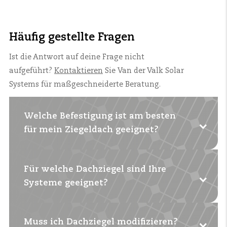
Häufig gestellte Fragen
Ist die Antwort auf deine Frage nicht
aufgeführt?
Kontaktieren
Sie
Van der Valk
Solar
Systems
für maßgeschneiderte Beratung.
Welche Befestigung ist am besten
für mein Ziegeldach geeignet?
Für welche Dachziegel sind Ihre
Das hängt vom Typ der Dachziegel und der
Systeme geeignet?
Dachkonstruktion ab. In den meisten Fällen
wählt man ein
Hakensystem (
ValkAce+
).
Mit
einem flachen und
Muss ich Dachziegel modifizieren?
Für fast alle Standarddachziegel. Es gibt
gleichmäßigen
Dach
ist
auch ein Inlay-System