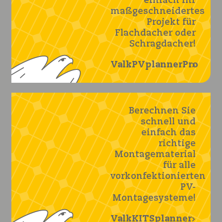
einfach Ihr
maßgeschneidertes
Projekt für
Flachdacher oder
Schragdacher!
ValkPVplannerPro
Berechnen Sie
schnell und
einfach das
richtige
Montagematerial
für alle
vorkonfektionierten
PV-
Montagesysteme!
ValkKITSplanner