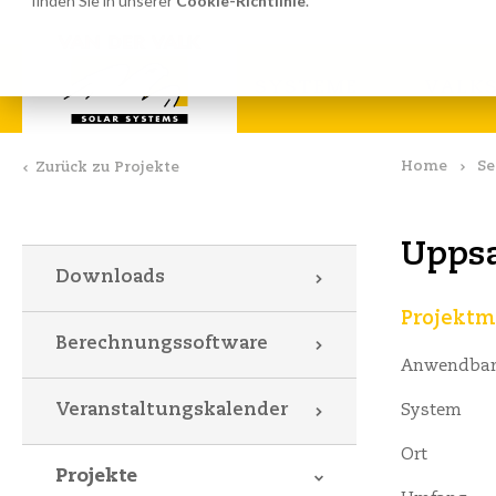
finden Sie in unserer
Cookie-Richtlinie
.
Berechnungssoftware
Dow
SYSTEME
VALKS
Home
Se
Zurück zu Projekte
Uppsa
Downloads
Projektm
Berechnungssoftware
Anwendbar
Veranstaltungskalender
System
Ort
Projekte