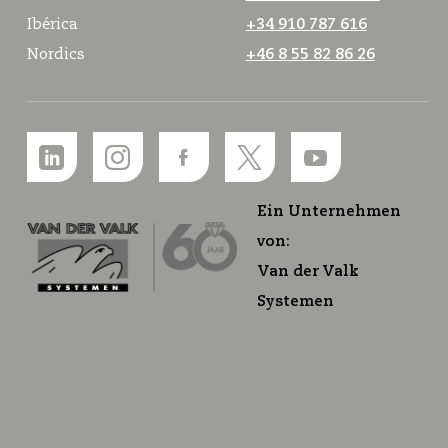
Ibérica
+34 910 787 616
Nordics
+46 8 55 82 86 26
Ein Unternehmen
von:
Van der Valk
Systemen