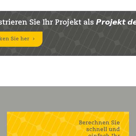
rieren Sie Ihr Projekt als 𝙋𝙧𝙤𝙟𝙚𝙠𝙩 𝙙𝙚
ken Sie her
Berechnen Sie
schnell und