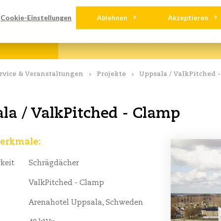
nloads
Kontakt
Cookie-Einstellungen
Ablehnen
Akzeptieren
OLARFIX
SERVICE & VERANSTALTUNGE
rvice & Veranstaltungen
Projekte
Uppsala / ValkPitched 
la / ValkPitched - Clamp
erkmale:
keit
Schrägdächer
ValkPitched - Clamp
Arenahotel Uppsala, Schweden