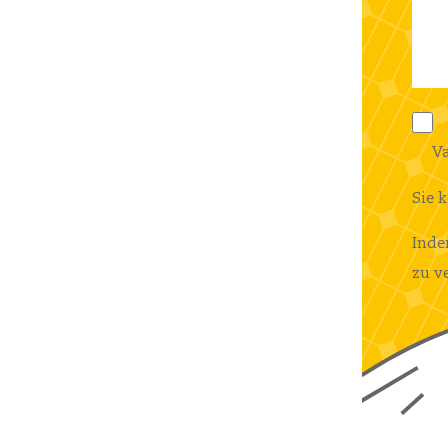
Va
Sie 
Inde
zu v