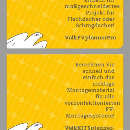
einfach Ihr
maßgeschneidertes
Projekt für
Flachdacher oder
Schragdacher!
ValkPVplannerPro
Berechnen Sie
schnell und
einfach das
richtige
Montagematerial
für alle
vorkonfektionierten
PV-
Montagesysteme!
ValkKITSplanner