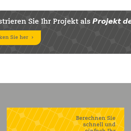
rieren Sie Ihr Projekt als 𝙋𝙧𝙤𝙟𝙚𝙠𝙩 𝙙𝙚
ken Sie her
Berechnen Sie
schnell und