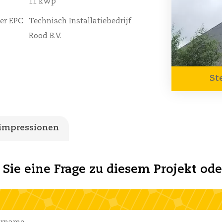
11 kWp
er EPC
Technisch Installatiebedrijf
Rood B.V.
St
timpressionen
 Sie eine Frage zu diesem Projekt od