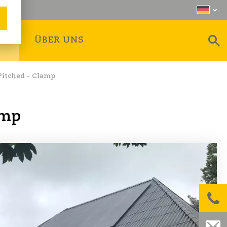
N
ÜBER UNS
Pitched - Clamp
amp