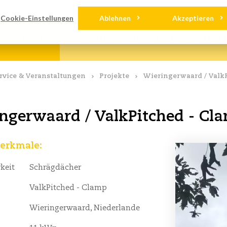
nloads
Kontakt
Cookie-Einstellungen
Ablehnen
Akzeptieren
OLARFIX
SERVICE & VERANSTALTUNGE
rvice & Veranstaltungen
Projekte
Wieringerwaard / Valk
ngerwaard / ValkPitched - Cl
erkmale:
keit
Schrägdächer
ValkPitched - Clamp
Wieringerwaard, Niederlande