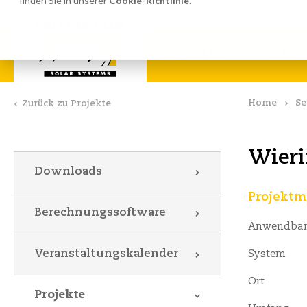
finden Sie in unserer
Cookie-Richtlinie
.
Berechnungssoftware
Dow
SYSTEME
VALKS
Home
Se
Zurück zu Projekte
Wieri
Downloads
Projektm
Berechnungssoftware
Anwendbar
Veranstaltungskalender
System
Ort
Projekte