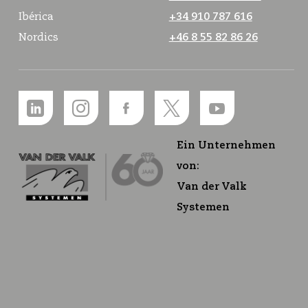
Ibérica
+34 910 787 616
Nordics
+46 8 55 82 86 26
Ein Unternehmen
von:
Van der Valk
Systemen