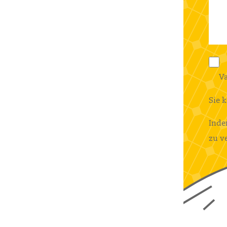
Va
Sie 
Inde
zu v