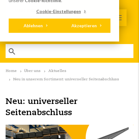
unserer
Cookie-Richtlinie
.
Cookie-Einstellungen
Ablehnen
Akzeptieren
Home
Über uns
Aktuelles
Neu in unserem Sortiment: universeller Seitenabschluss
Neu: universeller
Seitenabschluss