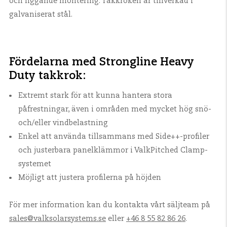
och liggande montering. Takkroken är tillverkad i
galvaniserat stål.
Fördelarna med Strongline Heavy
Duty takkrok:
Extremt stark för att kunna hantera stora
påfrestningar, även i områden med mycket hög snö-
och/eller vindbelastning
Enkel att använda tillsammans med Side++-profiler
och justerbara panelklämmor i ValkPitched Clamp-
systemet
Möjligt att justera profilerna på höjden
För mer information kan du kontakta vårt säljteam på
sales
@valksolarsystems.se
eller
+46 8 55 82 86 26
.