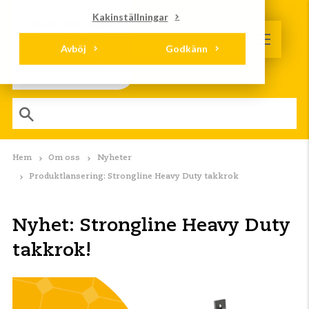
Kakinställningar
Avböj
Godkänn
Hem
Om oss
Nyheter
Produktlansering: Strongline Heavy Duty takkrok
Nyhet: Strongline Heavy Duty
takkrok!