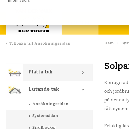
information.
Beräkningsprogram
Nedla
SYSTEM
VALKS
Hem
Sys
Tillbaka till Ansökningssidan
Solpa
Platta tak
Korrugerade
Lutande tak
och jordbru
på denna ty
Ansökningssidan
rätt system
Systemsidan
Felaktig fä
BirdBlocker