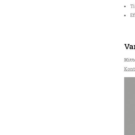
Ti
Ef
Va
Hitt
Kont