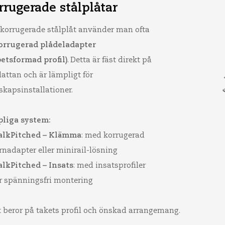
rrugerade stålplåtar
korrugerade stålplåt använder man ofta
orrugerad plådeladapter
petsformad profil)
. Detta är fäst direkt på
lattan och är lämpligt för
skapsinstallationer.
liga system:
alkPitched – Klämma
: med korrugerad
rnadapter eller minirail-lösning
alkPitched – Insats
: med insatsprofiler
r spänningsfri montering
t beror på takets profil och önskad arrangemang.