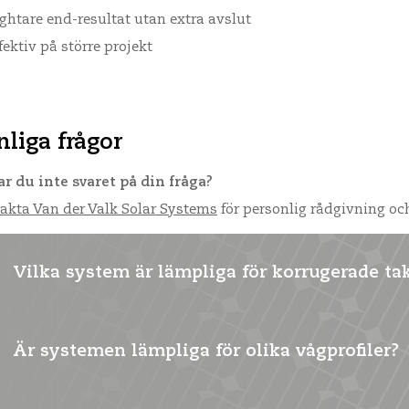
ghtare end-resultat utan extra avslut
fektiv på större projekt
nliga frågor
ar du inte svaret på din fråga?
akta Van der Valk Solar Systems
för personlig rådgivning oc
Vilka system är lämpliga för korrugerade ta
Är systemen lämpliga för olika vågprofiler?
ValkPitched – Clamp och ValkPitched – insatssystemen är l
stålplåtar.