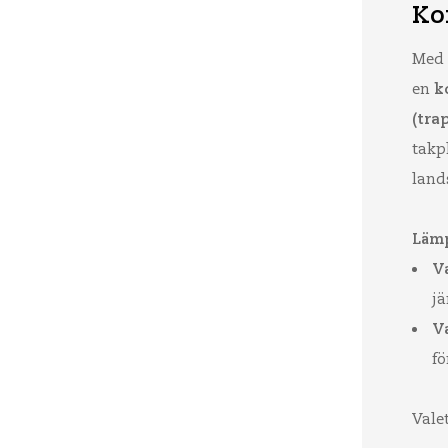
Ko
Med 
en
k
(tra
takp
land
Lämp
V
jä
V
fö
Vale