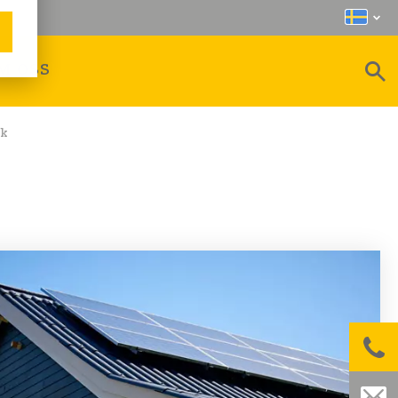
M OSS
ak