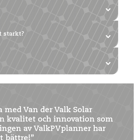
rofilhöjder och material. Se databladet för de
 starkt?
 om teknisk rådgivning. Databladet anger kraven
e solpaneler, inklusive högpresterande
ka med Van der Valk Solar
n kvalitet och innovation som
lingen av ValkPVplanner har
 bättre!”