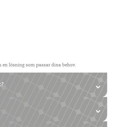
h en lösning som passar dina behov.
k?
ämpliga för både glasfiber- och korrugerade