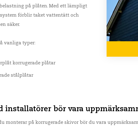
belastning på plåten. Med ett lämpligt
ystem förblir taket vattentätt och
nen säker.
vå vanliga typer:
rplåt korrugerade plåtar
rade stålplåtar
d installatörer bör vara uppmärksa
du monterar på korrugerade skivor bör du vara uppmärksam