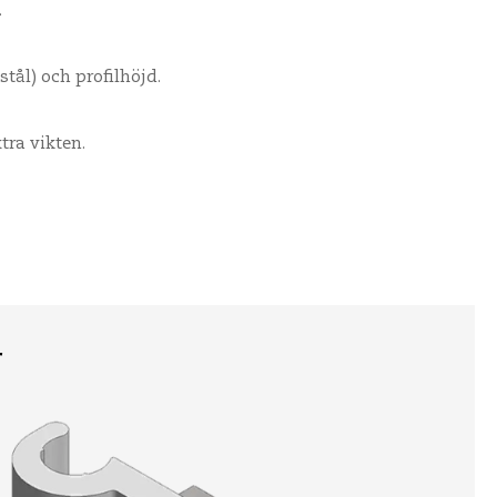
.
 stål) och profilhöjd.
tra vikten.
r