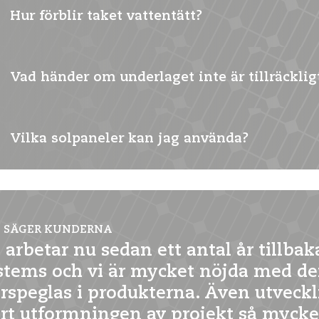
Hur förblir taket vattentätt?
Ja, systemen är allmänt tillämpliga och lämpliga för olika p
exakta möjligheterna.
Vad händer om underlaget inte är tillräckligt
Genom att använda rätt tätning:
För hängskruvar
: EPDM-tätningsring
Vilka solpaneler kan jag använda?
Vänligen kontrollera detta i förväg. Justera fästet eller be
För trapetsprofiler
: EPDM-tätningsplatta
för varje situation.
Detta förhindrar läckage och håller taket skyddat.
Båda systemen är lämpliga för de flesta standard- och störr
 SÄGER KUNDERNA
paneler.
 arbetar nu sedan ett antal år tillba
stems och vi är mycket nöjda med de
erspeglas i produkterna. Även utveck
ort utformningen av projekt så mycket