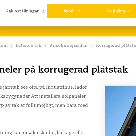
ddningar
Kontakt
Kakinställningar
Avböj
Godkänn
OLARFIX
SERVICE & EVENEMANG
O
tem
Lutande tak
Ansökningssidan
Korrugerad plåtst
neler på korrugerad plåtstak
 järntak ses ofta på industrihus, lador
ksbyggnader. Att installera solpaneler
p av tak är fullt möjligt, men bara med
.
stning kan orsaka skador, läckage eller