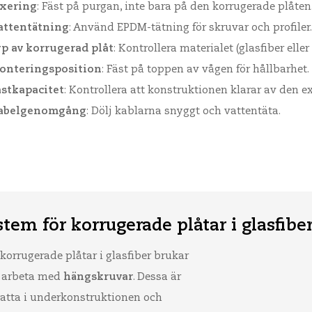
ixering
: Fäst på purgan, inte bara på den korrugerade plåten
attentätning
: Använd EPDM-tätning för skruvar och profiler.
yp av korrugerad plåt
: Kontrollera materialet (glasfiber eller
onteringsposition
: Fäst på toppen av vågen för hållbarhet.
astkapacitet
: Kontrollera att konstruktionen klarar av den ex
abelgenomgång
: Dölj kablarna snyggt och vattentäta.
tem för korrugerade plåtar i glasfibe
korrugerade plåtar i glasfiber brukar
 arbeta med
hängskruvar
. Dessa är
satta i underkonstruktionen och