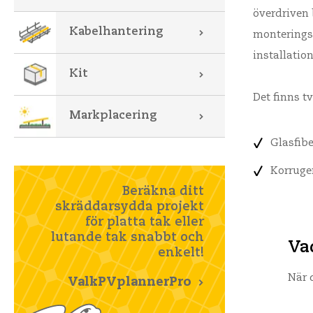
överdriven 
Kabelhantering
monteringss
installatio
Kit
Det finns t
Markplacering
Glasfibe
Korruge
Beräkna ditt
skräddarsydda projekt
för platta tak eller
lutande tak snabbt och
Va
enkelt!
När 
ValkPVplannerPro