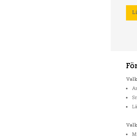
L
För
Valk
Ar
Sn
Lä
Valk
Mi