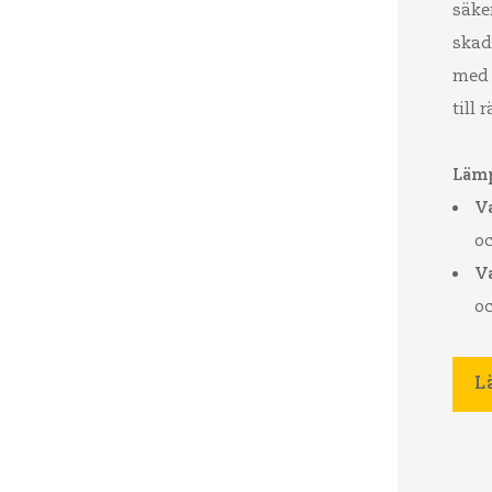
säker
skad
med 
till 
Lämp
V
o
V
oc
L