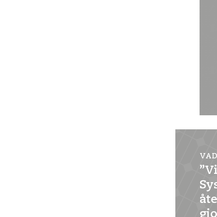
VAD
”Vi
Sy
åt
gj