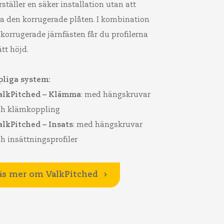
ställer en säker installation utan att
a den korrugerade plåten. I kombination
korrugerade järnfästen får du profilerna
rätt höjd.
liga system:
alkPitched – Klämma
: med hängskruvar
ch klämkoppling
alkPitched – Insats
: med hängskruvar
h insättningsprofiler
äs mer om ValkPitched