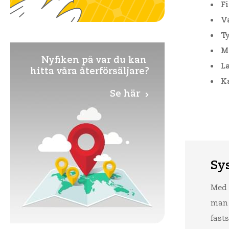
F
V
T
M
Nyfiken på var du kan
L
hitta våra återförsäljare?
K
Se här
Sys
Med 
man
fast