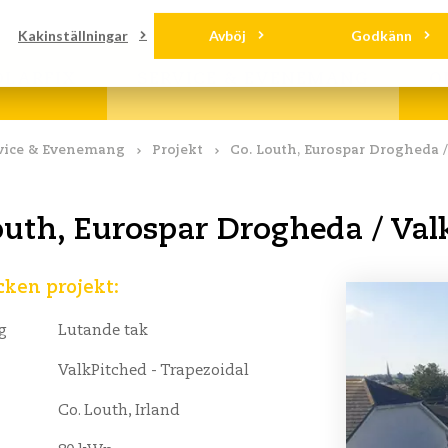
ddningar
Kontakt
Kakinställningar
Avböj
Godkänn
OLARFIX
SERVICE & EVENEMANG
O
vice & Evenemang
Projekt
Co. Louth, Eurospar Drogheda /
outh, Eurospar Drogheda / Valk
ken projekt:
g
Lutande tak
ValkPitched - Trapezoidal
Co. Louth, Irland