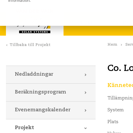
information.
Beräkningsprogram
Nedla
SYSTEM
VALKS
Hem
Ser
Tillbaka till Projekt
Co. L
Nedladdningar
Kännetec
Beräkningsprogram
Tillämpnin
Evenemangskalender
System
Plats
Projekt