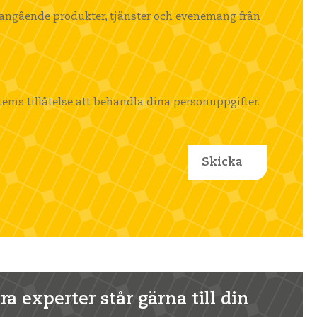
 angående produkter, tjänster och evenemang från
tems tillåtelse att behandla dina personuppgifter.
a experter står gärna till din