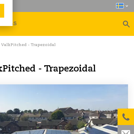
M OSS
 ValkPitched - Trapezoidal
Pitched - Trapezoidal