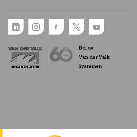
Del av:
Van der Valk
Systemen