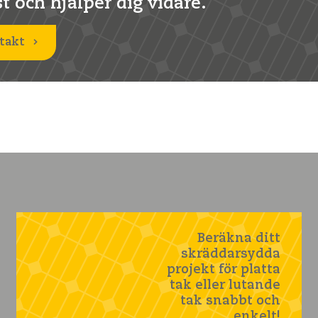
st och hjälper dig vidare.
takt
Beräkna ditt
skräddarsydda
projekt för platta
tak eller lutande
tak snabbt och
enkelt!