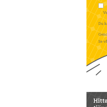
Va
Du k
Geno
Se v
Hitt