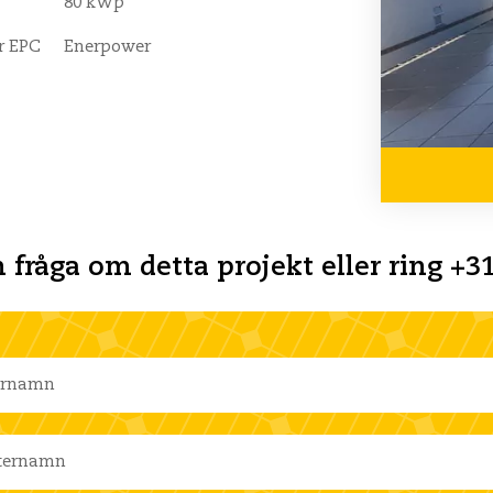
80 kWp
r EPC
Enerpower
n fråga om detta projekt eller ring +31