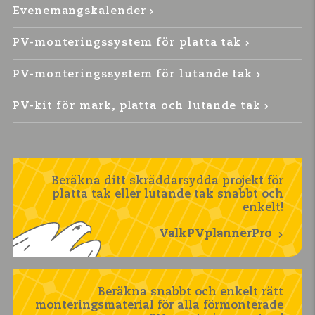
Evenemangskalender
PV-monteringssystem för platta tak
PV-monteringssystem för lutande tak
PV-kit för mark, platta och lutande tak
Beräkna ditt skräddarsydda projekt för
platta tak eller lutande tak snabbt och
enkelt!
ValkPVplannerPro
Beräkna snabbt och enkelt rätt
monteringsmaterial för alla förmonterade