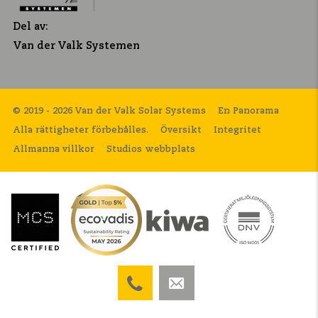
Del av:
Van der Valk Systemen
© 2019 - 2026 Van der Valk Solar Systems
En Panorama
Alla rättigheter förbehålles.
Översikt
Integritet
Allmanna villkor
Studios webbplats