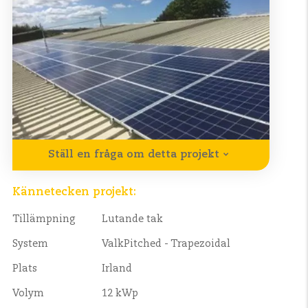
Ställ en fråga om detta projekt
Kännetecken projekt:
Tillämpning
Lutande tak
System
ValkPitched - Trapezoidal
Plats
Irland
Volym
12 kWp