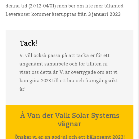
denna tid (27/12-04/01) men ber om lite mer tålamod.
Leveranser kommer återupptas från
3 januari 2023
.
Tack!
Vi vill också passa på att tacka er för ett
angenämt samarbete och för tilliten ni
visat oss detta år.
Vi är övertygade om att vi
kan göra 2023 till ett bra och framgångsrikt
år!
Å Van der Valk Solar Systems
vägnar
Önskar vi er en god jul och ett hälsosamt 2023!