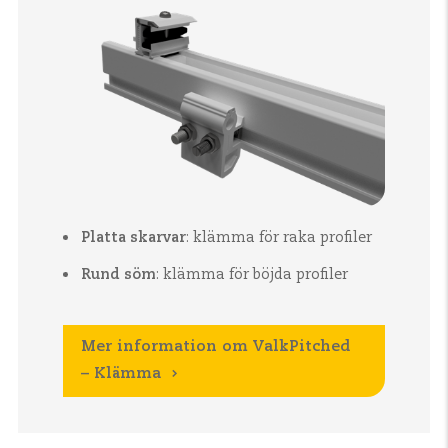
Platta skarvar
: klämma för raka profiler
Rund söm
: klämma för böjda profiler
Mer information om ValkPitched
– Klämma