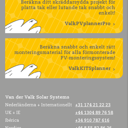
Beräkna ditt skräddarsydda projekt för
platta tak eller lutande tak snabbt och
enkelt!
ValkPVplannerPro
Beräkna snabbt och enkelt rätt
monteringsmaterial för alla förmonterade
PV-monteringssystem!
ValkKITSplanner
Van der Valk Solar Systems
Nederländerna + Internationellt
+31 174 21 22 23
UK + IE
+44 1304 89 76 58
Ibérica
+34 910 787 616