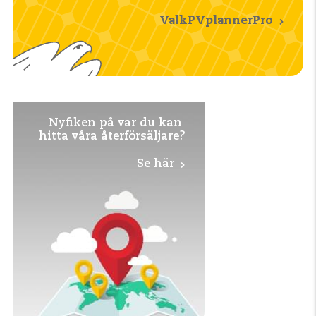
ValkPVplannerPro
Nyfiken på var du kan
hitta våra återförsäljare?
Se här