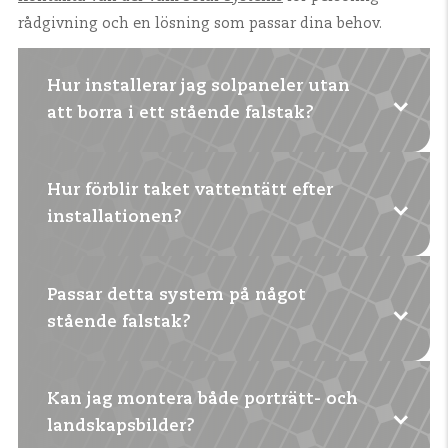
rådgivning och en lösning som passar dina behov.
Hur installerar jag solpaneler utan
att borra i ett stående falstak?
Hur förblir taket vattentätt efter
Med speciella sömklämmor som du fäster i
installationen?
sömmen. Detta förhindrar skador på taket.
Passar detta system på något
Du borrar inte och klämmorna passar exakt
stående falstak?
efter fals form. På så sätt bevaras takets
integritet.
Kan jag montera både porträtt- och
För de flesta tak, ja. Det finns klämmor för platta
landskapsbilder?
och runda sömmar.