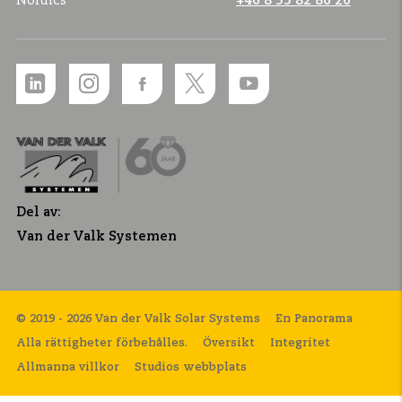
Nordics
+46 8 55 82 86 26
Del av:
Van der Valk Systemen
© 2019 - 2026 Van der Valk Solar Systems
En Panorama
Alla rättigheter förbehålles.
Översikt
Integritet
Allmanna villkor
Studios webbplats