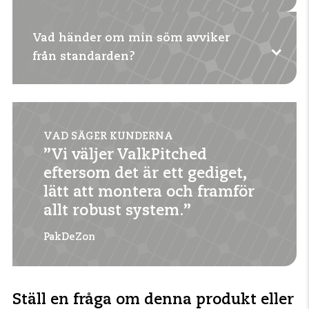
Vad händer om min söm avviker
Ja, båda uppsättningarna är möjliga med detta
från standarden?
system tack vare de flexibla profilerna och
klämmorna.
Kontakta oss
för en skräddarsydd lösning. Våra
ingenjörer hjälper dig med en lämplig
VAD SÄGER KUNDERNA
konfiguration.
”Vi väljer ValkPitched
eftersom det är ett gediget,
lätt att montera och framför
allt robust system.”
PakDeZon
Ställ en fråga om denna produkt eller