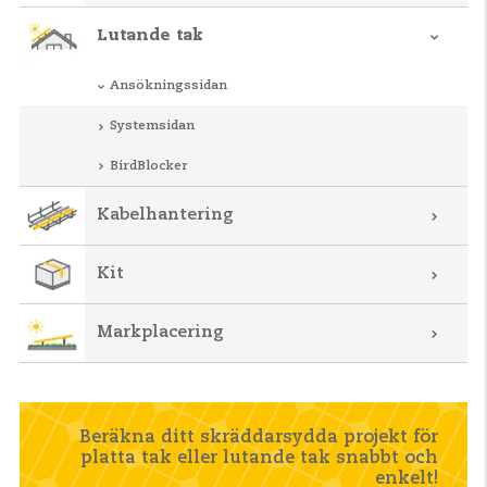
Lutande tak
Ansökningssidan
Systemsidan
BirdBlocker
Kabelhantering
Kit
Markplacering
Beräkna ditt skräddarsydda projekt för
platta tak eller lutande tak snabbt och
enkelt!