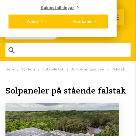
Kakinställningar
Avböj
Godkänn
Hem
System
Lutande tak
Ansökningssidan
Falstak
Solpaneler på stående falstak