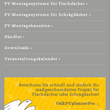
PV-Montagesysteme für Flachdächer
PV-Montagesysteme für Schrägdächer
PV-Montagebausätze
Händler
Downloads
Veranstaltungskalender
Berechnen Sie schnell und einfach Ihr
maßgeschneidertes Projekt für
Flachdacher oder Schragdacher!
ValkPVplannerPro