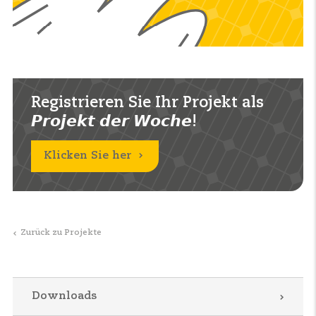
Registrieren Sie Ihr Projekt als
𝙋𝙧𝙤𝙟𝙚𝙠𝙩 𝙙𝙚𝙧 𝙒𝙤𝙘𝙝𝙚!
Klicken Sie her
Zurück zu Projekte
Downloads