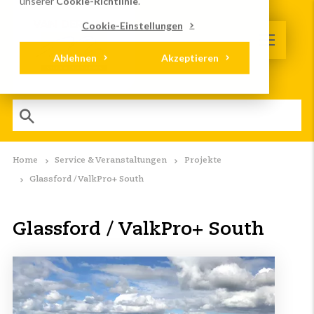
unserer
Cookie-Richtlinie
.
Cookie-Einstellungen
Ablehnen
Akzeptieren
Home
Service & Veranstaltungen
Projekte
Glassford / ValkPro+ South
Glassford / ValkPro+ South