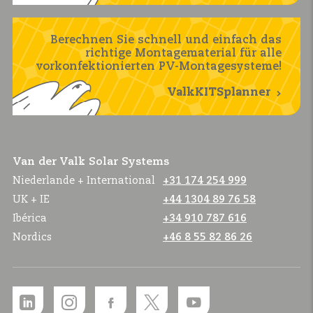
Berechnen Sie schnell und einfach das
richtige Montagematerial für alle
vorkonfektionierten PV-Montagesysteme!
ValkKITSplanner
Van der Valk Solar Systems
Niederlande + International
+31 174 254 999
UK + IE
+44 1304 89 76 58
Ibérica
+34 910 787 616
Nordics
+46 8 55 82 86 26