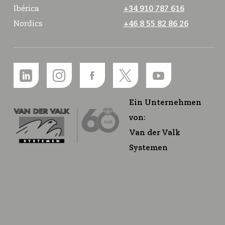
Ibérica
+34 910 787 616
Nordics
+46 8 55 82 86 26
Ein Unternehmen
von:
Van der Valk
Systemen