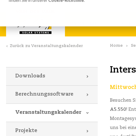
finden Sie in unserer
Cookie-Richtlinie
.
Berechnungssoftware
Dow
SYSTEME
VALKS
Home
Se
Zurück zu Veranstaltungskalender
Inter
Downloads
Mittwoch
Berechnungssoftware
Besuchen Si
A5.550
! En
Veranstaltungskalender
Montagesys
uns bei ein
Projekte