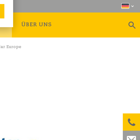
N
ÜBER UNS
lar Europe