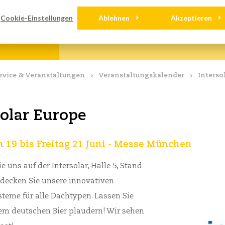
nloads
Kontakt
Cookie-Einstellungen
Ablehnen
Akzeptieren
OLARFIX
SERVICE & VERANSTALTUNGE
rvice & Veranstaltungen
Veranstaltungskalender
Interso
solar Europe
 19 bis Freitag 21 Juni - Messe München
e uns auf der Intersolar, Halle 5, Stand
tdecken Sie unsere innovativen
teme für alle Dachtypen. Lassen Sie
em deutschen Bier plaudern! Wir sehen